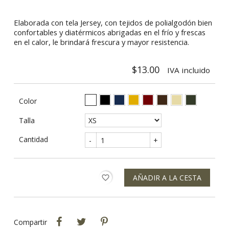
Elaborada con tela Jersey, con tejidos de polialgodón bien
confortables y diatérmicos abrigadas en el frío y frescas
en el calor, le brindará frescura y mayor resistencia.
$13.00
IVA incluido
Blanco
Negro
Azul
Mostaza
Ladrillo
Café Oscuro
Beige
Verde
Color
Talla
Cantidad
-
+
AÑADIR A LA CESTA
favorite_border
Compartir
Tweet
Pinterest
Compartir